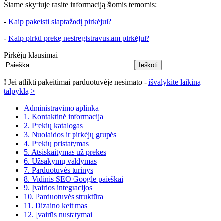
Šiame skyriuje rasite informaciją šiomis temomis:
-
Kaip pakeisti slaptažodį pirkėjui?
-
Kaip pirkti prekę nesiregistravusiam pirkėjui?
Pirkėjų klausimai
!
Jei atlikti pakeitimai parduotuvėje nesimato -
išvalykite laikiną
talpyklą >
Administravimo aplinka
1. Kontaktinė informacija
2. Prekių katalogas
3. Nuolaidos ir pirkėjų grupės
4. Prekių pristatymas
5. Atsiskaitymas už prekes
6. Užsakymų valdymas
7. Parduotuvės turinys
8. Vidinis SEO Google paieškai
9. Įvairios integracijos
10. Parduotuvės struktūra
11. Dizaino keitimas
12. Įvairūs nustatymai