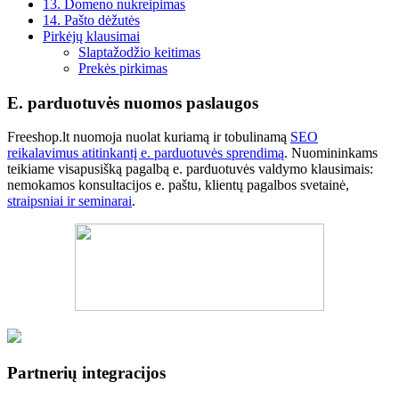
13. Domeno nukreipimas
14. Pašto dėžutės
Pirkėjų klausimai
Slaptažodžio keitimas
Prekės pirkimas
E. parduotuvės nuomos paslaugos
Freeshop.lt nuomoja nuolat kuriamą ir tobulinamą
SEO
reikalavimus atitinkantį e. parduotuvės sprendimą
. Nuomininkams
teikiame visapusišką pagalbą e. parduotuvės valdymo klausimais:
nemokamos konsultacijos e. paštu, klientų pagalbos svetainė,
straipsniai ir seminarai
.
Partnerių integracijos