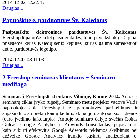
2014-12-02 12:22:45
Daugiau...
Papuoškite e. parduotuves Šv. Kalėdoms
Pasipuoškite elektronines parduotuves Šv. Kalėdoms.
Freeshop.lt paruošė keletą header dalies, fono paveiksliukų. Taip pat
prisegėme kelias Kalėdų senio kepures, kurias galima sumaketuoti
ant e. parduotuvės logotipo.
2014-12-02 08:11:03
Daugiau...
2 Freeshop seminaras klientams + Seminaro
medžiaga
Seminarai Freeshop.lt klientams Vilniuje, Kaune 2014.
Antrasis
seminarų ciklas įvyko rugsėjį. Seminaro metu projekto vadovė Vaida
papasakojo apie Freeshop.lt e. parduotuvės pasikeitimus ir
supažindino su prekių kainų keitimo aktualijomis iki sausio 1 dienos
(euro įvedimo laikotarpio). Antroje seminaro dalyje svečias Rokas
Golcas, Google Analytics ir Adwords konsultantas, papasakojo,
kaip sukurti efektyvius Google Adwords reklamos skelbimus bei
apžvelgė Google Analytics įrankio paskirtį analizuojant e.