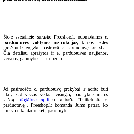
Šioje svetainėje surasite Freeshop.lt nuomojamos
e.
parduotuvės valdymo instrukcijas
, kurios padės
greičiau ir lengviau pasiruošti e. parduotuvę prekybai.
Čia detaliau aprašytos ir e. parduotuvės naujienos,
versijos, galimybės ir partneriai.
Jei pasiruošėte e. parduotuvę prekybai ir norite būti
tikri, kad viskas veikia teisingai, parašykite mums
laišką
info@freeshop.lt
su antrašte "Patikrinkite e.
parduotuvę". Freeshop.lt komanda Jums patars, ko
trūksta ir ką dar reikėtų pasidaryti.