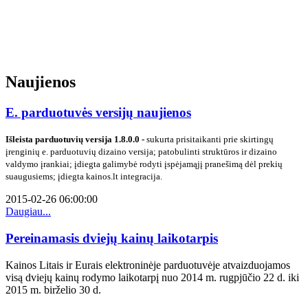
Naujienos
E. parduotuvės versijų naujienos
Išleista parduotuvių versija 1.8.0.0 -
sukurta prisitaikanti prie skirtingų
įrenginių e. parduotuvių dizaino versija; patobulinti struktūros ir dizaino
valdymo įrankiai; įdiegta galimybė rodyti įspėjamąjį pranešimą dėl prekių
suaugusiems; įdiegta kainos.lt integracija
.
2015-02-26 06:00:00
Daugiau...
Pereinamasis dviejų kainų laikotarpis
Kainos Litais ir Eurais elektroninėje parduotuvėje atvaizduojamos
visą dviejų kainų rodymo laikotarpį nuo 2014 m. rugpjūčio 22 d. iki
2015 m. birželio 30 d.