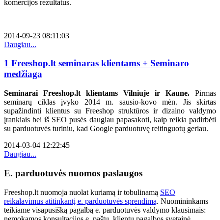
komercijos rezultatus.
2014-09-23 08:11:03
Daugiau...
1 Freeshop.lt seminaras klientams + Seminaro
medžiaga
Seminarai Freeshop.lt klientams Vilniuje ir Kaune.
Pirmas
seminarų ciklas įvyko 2014 m. sausio-kovo mėn. Jis skirtas
supažindinti klientus su Freeshop struktūros ir dizaino valdymo
įrankiais bei iš SEO pusės daugiau papasakoti, kaip reikia padirbėti
su parduotuvės turiniu, kad Google parduotuvę reitinguotų geriau.
2014-03-04 12:22:45
Daugiau...
E. parduotuvės nuomos paslaugos
Freeshop.lt nuomoja nuolat kuriamą ir tobulinamą
SEO
reikalavimus atitinkantį e. parduotuvės sprendimą
. Nuomininkams
teikiame visapusišką pagalbą e. parduotuvės valdymo klausimais:
nemokamos konsultacijos e. paštu, klientų pagalbos svetainė,