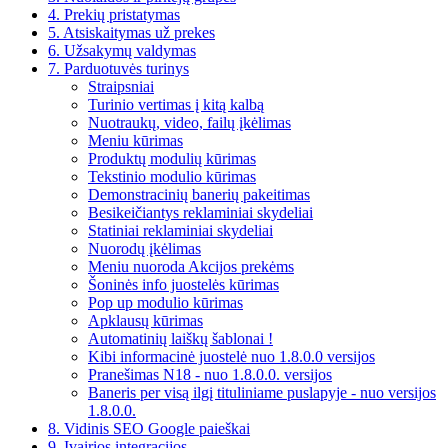
4. Prekių pristatymas
5. Atsiskaitymas už prekes
6. Užsakymų valdymas
7. Parduotuvės turinys
Straipsniai
Turinio vertimas į kitą kalbą
Nuotraukų, video, failų įkėlimas
Meniu kūrimas
Produktų modulių kūrimas
Tekstinio modulio kūrimas
Demonstracinių banerių pakeitimas
Besikeičiantys reklaminiai skydeliai
Statiniai reklaminiai skydeliai
Nuorodų įkėlimas
Meniu nuoroda Akcijos prekėms
Šoninės info juostelės kūrimas
Pop up modulio kūrimas
Apklausų kūrimas
Automatinių laiškų šablonai !
Kibi informacinė juostelė nuo 1.8.0.0 versijos
Pranešimas N18 - nuo 1.8.0.0. versijos
Baneris per visą ilgį tituliniame puslapyje - nuo versijos
1.8.0.0.
8. Vidinis SEO Google paieškai
9. Įvairios integracijos