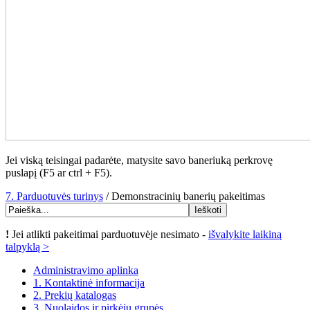
Jei viską teisingai padarėte, matysite savo baneriuką perkrovę
puslapį (F5 ar ctrl + F5).
7. Parduotuvės turinys
/ Demonstracinių banerių pakeitimas
!
Jei atlikti pakeitimai parduotuvėje nesimato -
išvalykite laikiną
talpyklą >
Administravimo aplinka
1. Kontaktinė informacija
2. Prekių katalogas
3. Nuolaidos ir pirkėjų grupės