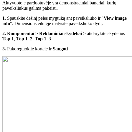
Aktyvuotoje parduotuvėje yra demonstraciniai baneriai, kurių
paveiksliukus galima pakeisti.
1
. Spauskite dešinį pelės mygtuką ant paveiksliuko ir "
View image
info
". Dimensions eilutėje matysite paveiksliuko dydį.
2. Komponentai
>
Reklaminiai skydeliai
> atidarykite skydelius
Top 1
,
Top 1_2
,
Top 1_3
3.
Pakoreguokite kortelę ir
Saugoti