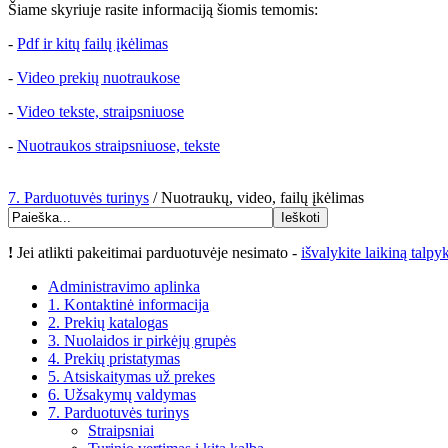
Šiame skyriuje rasite informaciją šiomis temomis:
-
Pdf ir kitų failų įkėlimas
-
Video prekių nuotraukose
-
Video tekste, straipsniuose
-
Nuotraukos straipsniuose, tekste
7. Parduotuvės turinys
/ Nuotraukų, video, failų įkėlimas
!
Jei atlikti pakeitimai parduotuvėje nesimato -
išvalykite laikiną talpy
Administravimo aplinka
1. Kontaktinė informacija
2. Prekių katalogas
3. Nuolaidos ir pirkėjų grupės
4. Prekių pristatymas
5. Atsiskaitymas už prekes
6. Užsakymų valdymas
7. Parduotuvės turinys
Straipsniai