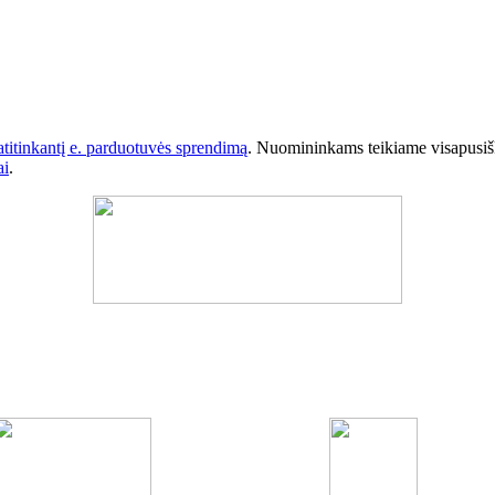
titinkantį e. parduotuvės sprendimą
. Nuomininkams teikiame visapusi
ai
.