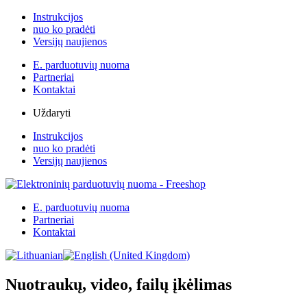
Instrukcijos
nuo ko pradėti
Versijų naujienos
E. parduotuvių nuoma
Partneriai
Kontaktai
Uždaryti
Instrukcijos
nuo ko pradėti
Versijų naujienos
E. parduotuvių nuoma
Partneriai
Kontaktai
Nuotraukų, video, failų įkėlimas