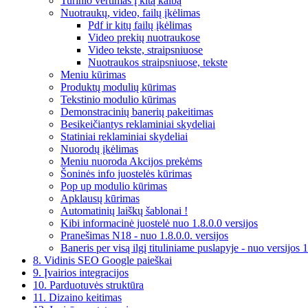
Turinio vertimas į kitą kalbą
Nuotraukų, video, failų įkėlimas
Pdf ir kitų failų įkėlimas
Video prekių nuotraukose
Video tekste, straipsniuose
Nuotraukos straipsniuose, tekste
Meniu kūrimas
Produktų modulių kūrimas
Tekstinio modulio kūrimas
Demonstracinių banerių pakeitimas
Besikeičiantys reklaminiai skydeliai
Statiniai reklaminiai skydeliai
Nuorodų įkėlimas
Meniu nuoroda Akcijos prekėms
Šoninės info juostelės kūrimas
Pop up modulio kūrimas
Apklausų kūrimas
Automatinių laiškų šablonai !
Kibi informacinė juostelė nuo 1.8.0.0 versijos
Pranešimas N18 - nuo 1.8.0.0. versijos
Baneris per visą ilgį tituliniame puslapyje - nuo versijos 1
8. Vidinis SEO Google paieškai
9. Įvairios integracijos
10. Parduotuvės struktūra
11. Dizaino keitimas