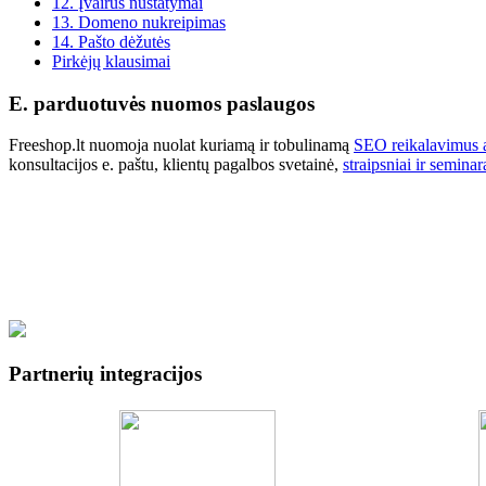
12. Įvairūs nustatymai
13. Domeno nukreipimas
14. Pašto dėžutės
Pirkėjų klausimai
E. parduotuvės nuomos paslaugos
Freeshop.lt nuomoja nuolat kuriamą ir tobulinamą
SEO reikalavimus a
konsultacijos e. paštu, klientų pagalbos svetainė,
straipsniai ir seminar
Partnerių integracijos